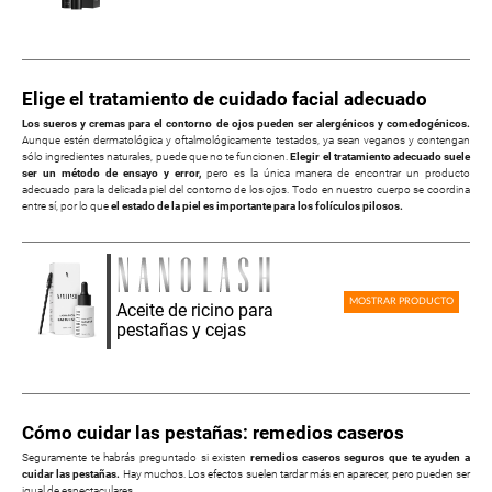
Elige el tratamiento de cuidado facial adecuado
Los sueros y cremas para el contorno de ojos pueden ser alergénicos y comedogénicos.
Aunque estén dermatológica y oftalmológicamente testados, ya sean veganos y contengan
sólo ingredientes naturales, puede que no te funcionen.
Elegir el tratamiento adecuado suele
ser un método de ensayo y error,
pero es la única manera de encontrar un producto
adecuado para la delicada piel del contorno de los ojos. Todo en nuestro cuerpo se coordina
entre sí, por lo que
el estado de la piel es importante para los folículos pilosos.
MOSTRAR PRODUCTO
Aceite de ricino para
pestañas y cejas
Cómo cuidar las pestañas: remedios caseros
Seguramente te habrás preguntado si existen
remedios caseros seguros que te ayuden a
cuidar las pestañas.
Hay muchos. Los efectos suelen tardar más en aparecer, pero pueden ser
igual de espectaculares.