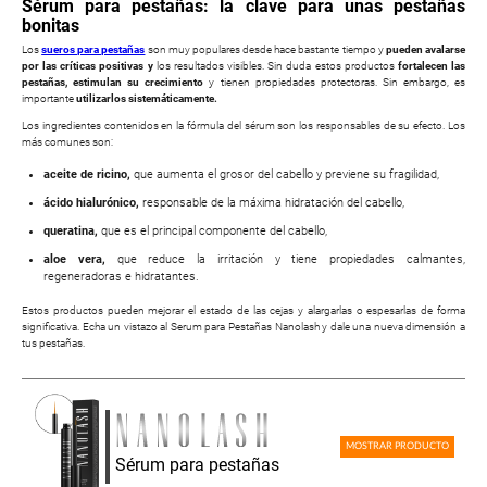
Sérum para pestañas: la clave para unas pestañas
bonitas
Los
sueros para pestañas
son muy populares desde hace bastante tiempo y
pueden avalarse
por las críticas positivas y
los resultados visibles. Sin duda estos productos
fortalecen las
pestañas, estimulan su crecimiento
y tienen propiedades protectoras. Sin embargo, es
importante
utilizarlos sistemáticamente.
Los ingredientes contenidos en la fórmula del sérum son los responsables de su efecto. Los
más comunes son:
aceite de ricino,
que aumenta el grosor del cabello y previene su fragilidad,
ácido hialurónico,
responsable de la máxima hidratación del cabello,
queratina,
que es el principal componente del cabello,
aloe vera,
que reduce la irritación y tiene propiedades calmantes,
regeneradoras e hidratantes.
Estos productos pueden mejorar el estado de las cejas y alargarlas o espesarlas de forma
significativa. Echa un vistazo al Serum para Pestañas Nanolash y dale una nueva dimensión a
tus pestañas.
MOSTRAR PRODUCTO
Sérum para pestañas