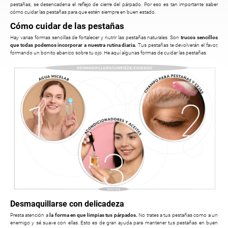
pestañas, se desencadena el reflejo de cierre del párpado. Por eso es tan importante saber
cómo cuidar las pestañas para que estén siempre en buen estado.
Cómo cuidar de las pestañas
Hay varias formas sencillas de fortalecer y nutrir las pestañas naturales. Son
trucos sencillos
que todas podemos incorporar a nuestra rutina diaria.
Tus pestañas te devolverán el favor,
formando un bonito abanico sobre tu ojo. He aquí algunas formas de cuidar las pestañas.
Desmaquillarse con delicadeza
Presta atención a
la forma en que limpias tus párpados.
No trates a tus pestañas como a un
enemigo y sé suave con ellas. Esto es de gran ayuda para mantener tus pestañas en buen