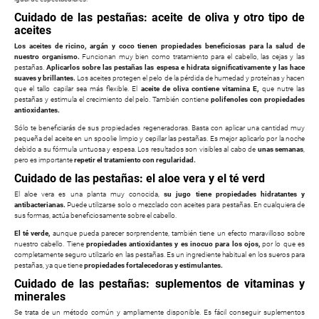
Cuidado de las pestañas: aceite de oliva y otro tipo de
aceites
Los aceites de ricino, argán y coco tienen propiedades beneficiosas para la salud de
nuestro organismo.
Funcionan muy bien como tratamiento para el cabello, las cejas y las
pestañas.
Aplicarlos sobre las pestañas las espesa e hidrata significativamente y las hace
suaves y brillantes.
Los aceites protegen el pelo de la pérdida de humedad y proteínas y hacen
que el tallo capilar sea más flexible. El
aceite de oliva contiene vitamina E,
que nutre las
pestañas y estimula el crecimiento del pelo. También contiene
polifenoles
con propiedades
antioxidantes.
Sólo te beneficiarás de sus propiedades regeneradoras. Basta con aplicar una cantidad muy
pequeña del aceite en un spoolie limpio y cepillar las pestañas. Es mejor aplicarlo por la noche
debido a su fórmula untuosa y espesa. Los resultados son visibles al cabo de
unas semanas
,
pero es importante
repetir el tratamiento con regularidad.
Cuidado de las pestañas: el aloe vera y el té verd
El aloe vera es una planta muy conocida,
su jugo tiene propiedades hidratantes y
antibacterianas.
Puede utilizarse solo o mezclado con aceites para pestañas. En cualquiera de
sus formas, actúa beneficiosamente sobre el cabello.
El té verde,
aunque pueda parecer sorprendente, también tiene un efecto maravilloso sobre
nuestro cabello. Tiene
propiedades antioxidantes y es inocuo para los ojos,
por lo que es
completamente seguro utilizarlo en las pestañas. Es un ingrediente habitual en los sueros para
pestañas, ya que tiene
propiedades fortalecedoras y estimulantes.
Cuidado de las pestañas: suplementos de vitaminas y
minerales
Se trata de un método común y ampliamente disponible. Es fácil conseguir suplementos