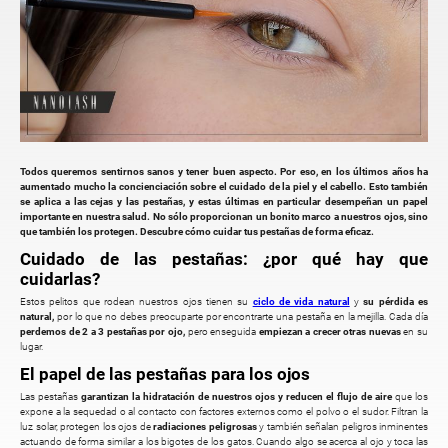
Todos queremos sentirnos sanos y tener buen aspecto. Por eso, en los últimos años ha
aumentado mucho la concienciación sobre el cuidado de la piel y el cabello. Esto también
se aplica a las cejas y las pestañas, y estas últimas en particular desempeñan un papel
importante en nuestra salud. No sólo proporcionan un bonito marco a nuestros ojos, sino
que también los protegen. Descubre cómo cuidar tus pestañas de forma eficaz.
Cuidado de las pestañas: ¿por qué hay que
cuidarlas?
Estos pelitos que rodean nuestros ojos tienen su
ciclo de vida natural
y
su pérdida es
natural,
por lo que no debes preocuparte por encontrarte una pestaña en la mejilla. Cada día
perdemos de 2 a 3 pestañas por ojo,
pero enseguida
empiezan a crecer otras nuevas
en su
lugar.
El papel de las pestañas para los ojos
Las pestañas
garantizan la hidratación de nuestros ojos y reducen el flujo de aire
que los
expone a la sequedad o al contacto con factores externos como el polvo o el sudor. Filtran la
luz solar, protegen los ojos de
radiaciones peligrosas
y también señalan peligros inminentes
actuando de forma similar a los bigotes de los gatos. Cuando algo se acerca al ojo y toca las