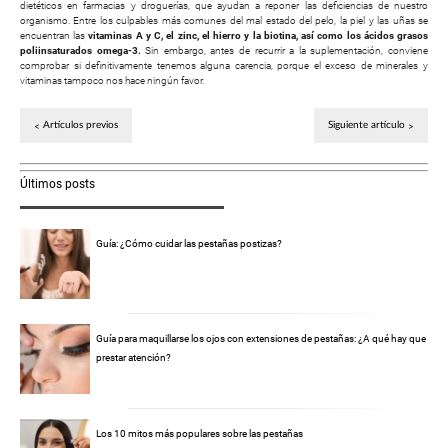
dietéticos en farmacias y droguerías, que ayudan a reponer las deficiencias de nuestro
organismo. Entre los culpables más comunes del mal estado del pelo, la piel y las uñas se
encuentran las
vitaminas A y C, el zinc, el hierro y la biotina, así como los ácidos grasos
poliinsaturados omega-3.
Sin embargo, antes de recurrir a la suplementación, conviene
comprobar si definitivamente tenemos alguna carencia, porque el exceso de minerales y
vitaminas tampoco nos hace ningún favor.
Artículos previos
Siguiente artículo
Últimos posts
Guía: ¿Cómo cuidar las pestañas postizas?
Guía para maquillarse los ojos con extensiones de pestañas: ¿A qué hay que
prestar atención?
Los 10 mitos más populares sobre las pestañas