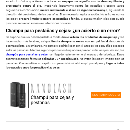
estado. Lo único que tienes que hacer es
empapar un algodón con tu desmaquillante y
presionarlo contra el ojo.
Presiónalo ligeramente contra las pestañas y espera varios
segundos; a continuación,
mueve suavemente el disco de algodón hacia abajo
, siguiendo la
dirección del crecimiento de las pestañas. Si es necesario, repite la acción. No te frotes nunca
los ojos y
procura limpiar siempre las pestañas a fondo.
Si queda rímel en ellas, este puede
provocar sequedad excesiva o infecciones oculares.
Champú para pestañas y cejas: ¿un acierto o un error?
Se supone que un desmaquillado a fondo
disuelve bien los productos de maquillaje
y los
hace mucho más lavables, así que
limpia siempre tu rostro con un gel facial
después de
desmaquillarte. Sin embargo, no siempre podrás llegar con él a todos los pequeños espacios
entre las pestañas. Además, algunos productos limpiadores pueden irritar los ojos. Por eso, los
champús para pestañas y cejas
han llegado recientemente al mercado de la belleza. Estos
cosméticos tienen fórmulas
delicadas
y un
pH adecuado.
No irritan los ojos y limpian bien las
pestañas. Puedes utilizar un cepillo fino para distribuir el champú por el pelo y
llegar a todos
los espacios entre las pestañas y las cejas.
MOSTRAR PRODUCTO
Champú para cejas y
pestañas